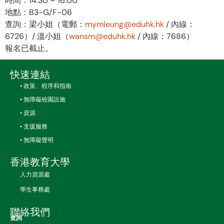
時間：14:30 – 16:00
地點：B3-G/F-06
查詢：梁小姐（電郵：
mymleung@eduhk.hk
/ 內線：
6726）/ 溫小姐（
wansm@eduhk.hk
/ 內線：7686）
報名已截止。
快速連結
• 政策、程序和指南
• 無障礙校園設施
• 資源
• 支援服務
• 無障礙聲明
香港教育大學
人力資源處
學生事務處
聯絡我們
查詢